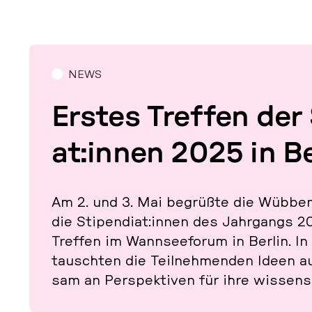
NEWS
Erstes Treffen der S
at:innen 2025 in Be
Am 2. und 3. Mai be­grüß­te die Wübben
die Sti­pen­di­at:innen des Jahr­gangs 202
Treffen im Wann­see­fo­rum in Berlin. In 
tausch­ten die Teil­neh­men­den Ideen au
sam an Per­spek­ti­ven für ihre wis­sen­sch