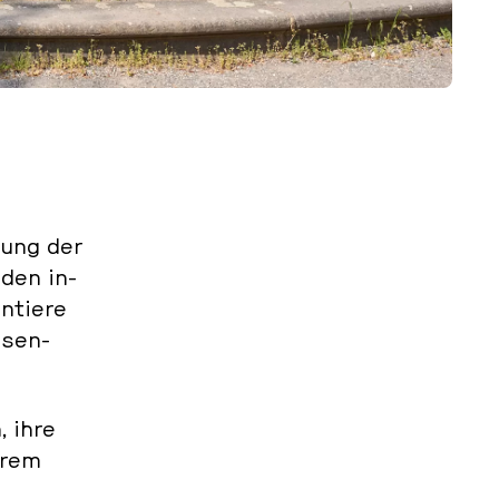
rung der
nden in­
­tie­re
­sen­
, ihre
larem