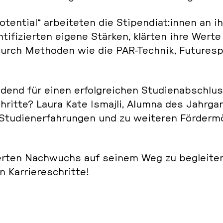
n­ti­al“ ar­bei­te­ten die Sti­pen­di­at:innen an i
n­ti­fi­zier­ten eigene Stärken, klärten ihre Werte
t durch Me­tho­den wie die PAR-Technik, Fu­ture­sp
dend für einen er­folg­rei­chen Stu­di­en­ab­schlu
hrit­te? Laura Kate Ismajli, Alumna des Jahr­ga
tu­di­en­er­fah­run­gen und zu wei­te­ren För­der­m
ier­ten Nach­wuchs auf seinem Weg zu be­glei­te
Kar­rie­re­schrit­te!