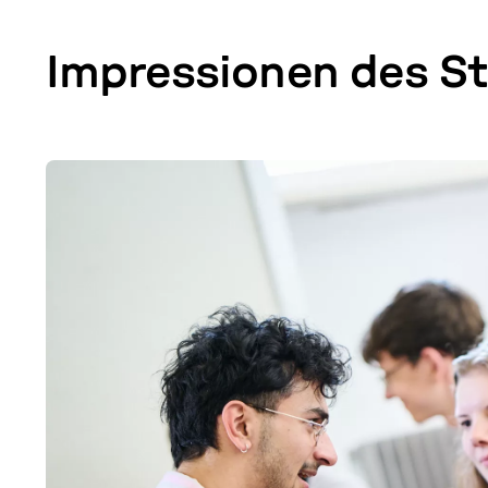
Im­pres­sio­nen des 