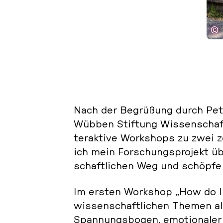
©
Nach der Be­grü­ßung durch Pete
Wübben Stif­tung Wis­sen­schaf
ter­ak­ti­ve Work­shops zu zwei 
ich mein For­schungs­pro­jekt ü
schaft­li­chen Weg und schöpfe 
Im ersten Work­shop „How do I p
wis­sen­schaft­li­chen Themen al
Span­nungs­bo­gen, emo­tio­na­ler