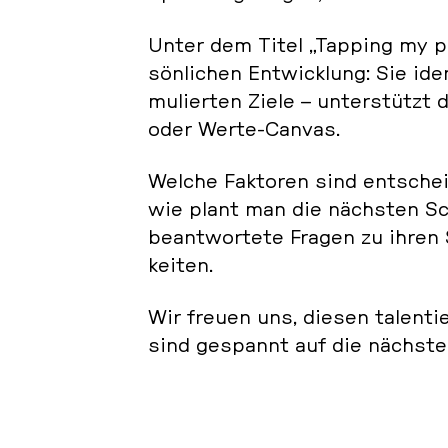
Unter dem Titel „Tapping my po­te
sön­li­chen Ent­wick­lung: Sie ide
mu­lier­ten Ziele – un­ter­stütz
oder Werte-Canvas.
Welche Fak­to­ren sind ent­schei­
wie plant man die nächs­ten Sc
be­ant­wor­te­te Fragen zu ihren S
kei­ten.
Wir freuen uns, diesen ta­len­t
sind ge­spannt auf die nächs­ten 