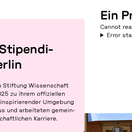
Ein P
Cannot rea
Error st
ti­pen­di­
rlin
 Stif­tung Wis­sen­schaft
5 zu ihrem of­fi­zi­el­len
in­spi­rie­ren­der Um­ge­bung
s und ar­bei­te­ten ge­mein­
aft­li­chen Kar­rie­re.