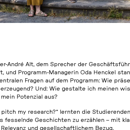
r-André Alt, dem Spre­cher der Ge­schäfts­füh­
t, und Pro­gramm-Ma­na­ge­rin Oda Henckel sta
zen­tra­len Fragen auf dem Pro­gramm: Wie prä­sen
ber­zeu­gend? Und: Wie ge­stal­te ich meinen wis
mein Po­ten­zi­al aus?
itch my re­se­arch?“ lernten die Stu­die­ren­den
s fes­seln­de Ge­schich­ten zu er­zäh­len – mit k
 Re­le­vanz und ge­sell­schaft­li­chem Bezug.