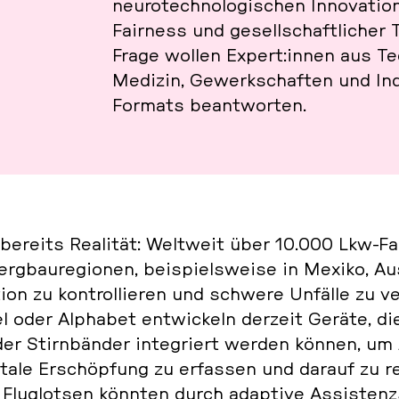
neu­ro­tech­no­lo­gi­schen In­no­va­t
Fair­ness und ge­sell­schaft­li­cher 
Frage wollen Expert:innen aus Tech
Medizin, Ge­werk­schaf­ten und In­
Formats be­ant­wor­ten.
bereits Rea­li­tät: Welt­weit über 10.000 Lkw-F
­bau­re­gio­nen, bei­spiels­wei­se in Mexiko, Aus­
i­on zu kon­trol­lie­ren und schwere Unfälle zu ve
oder Al­pha­bet ent­wi­ckeln derzeit Geräte, die
oder Stirn­bän­der in­te­griert werden können, um
le Er­schöp­fung zu er­fas­sen und darauf zu re­
Flug­lot­sen könnten durch ad­ap­ti­ve As­sis­tenz