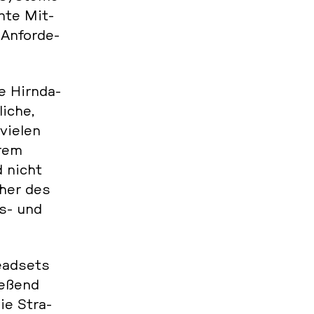
n­te Mit­
An­for­de­
e Hirn­da­
i­che,
 vielen
erem
d nicht
cher des
gs- und
ead­sets
ie­ßend
wie Stra­