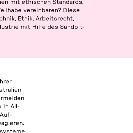
io­nen mit ethi­schen Stan­dards,
Teil­ha­be ver­ein­ba­ren? Diese
nik, Ethik, Ar­beits­recht,
dus­trie mit Hilfe des Sandpit-
ahrer
tra­li­en
r­mei­den.
 in All­
 Auf­
agie­ren.
­sys­te­me