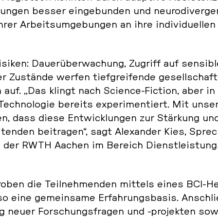
un­gen besser ein­ge­bun­den und neu­ro­di­ver­ge
er Ar­beits­um­ge­bun­gen an ihre in­di­vi­du­el­len 
isiken: Dau­er­über­wa­chung, Zugriff auf sen­si­bl
ver Zu­stän­de werfen tief­grei­fen­de ge­sell­schaft­l
n auf. „Das klingt nach Science-Fiction, aber in
ech­no­lo­gie bereits ex­pe­ri­men­tiert. Mit uns
len, dass diese Ent­wick­lun­gen zur Stär­kung un
ten­den bei­tra­gen“, sagt Alex­an­der Kies, Spre­
 an der RWTH Aachen im Bereich Dienst­leis­tun
o­ben die Teil­neh­men­den mittels eines BCI-H
so eine ge­mein­sa­me Er­fah­rungs­ba­sis. An­schl
ung neuer For­schungs­fra­gen und -pro­jek­ten so