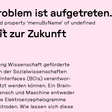
roblem ist aufgetreten.
d property 'menuByName' of undefined
ack
it zur Zukunft
g Wis­sen­schaft ge­för­der­te
der So­zi­al­wis­sen­schaf­ten
In­ter­faces (BCIs) ver­ant­wor­
nutzt werden können. Ein Brain-
 Mensch und Ma­schi­ne ent­we­der
e Elek­tro­en­ze­pha­logram­me
k­tro­den. Wie lassen sich diese