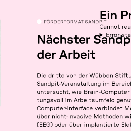
Ein P
FÖRDERFORMAT SANDPIT
Cannot rea
Error st
Nächs­ter Sandp
der Arbeit
Die dritte von der Wübben Stif­tun
Sandpit-Ver­an­stal­tung im Bereich 
un­ter­sucht, wie Brain-Com­pu­ter 
tungs­voll im Ar­beits­um­feld ge
Com­pu­ter-In­ter­face ver­bin­det
über nicht-in­va­si­ve Me­tho­den wi
(EEG) oder über im­plan­tier­te Ele