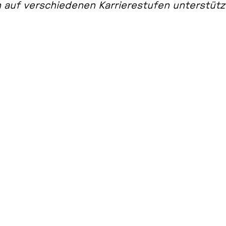
auf ver­schie­de­nen Kar­rie­re­stu­fen un­ter­stütz