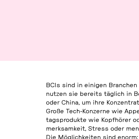
BCIs sind in einigen Bran­chen 
nutzen sie bereits täglich in Berg
oder China, um ihre Kon­zen­tra­t
Große Tech-Kon­zer­ne wie Appel 
tags­pro­duk­te wie Kopf­hö­rer 
merk­sam­keit, Stress oder menta
Die Mög­lich­kei­ten sind enorm: 