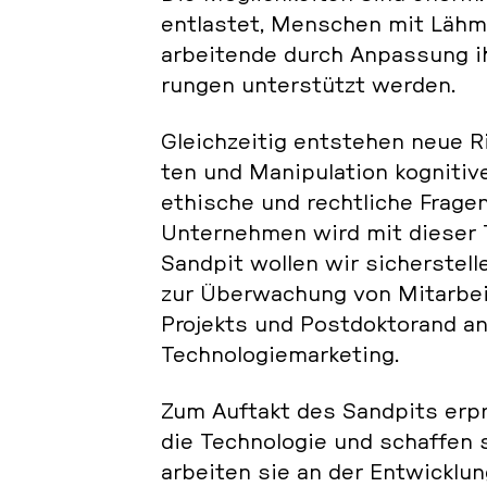
ent­las­tet, Men­schen mit Läh­m
ar­bei­ten­de durch An­pas­sung ihr
run­gen un­ter­stützt werden.
Gleich­zei­tig ent­ste­hen neue R
ten und Ma­ni­pu­la­ti­on ko­gni­ti­
ethi­sche und recht­li­che Frage
Un­ter­neh­men wird mit dieser T
Sandpit wollen wir si­cher­stel­
zur Über­wa­chung von Mit­ar­bei­
Pro­jekts und Post­dok­to­rand
Tech­no­lo­gie­mar­ke­ting.
Zum Auftakt des Sand­pits er­pr
die Tech­no­lo­gie und schaf­fen 
ar­bei­ten sie an der Ent­wick­l