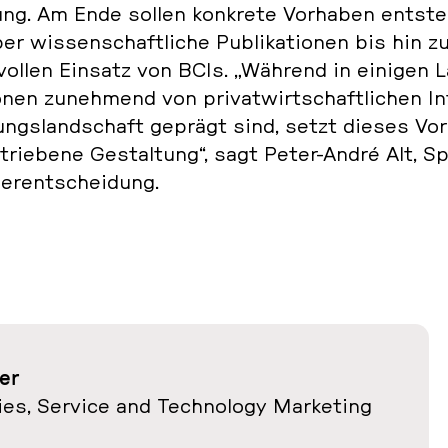
­bung. Am Ende sollen kon­kre­te Vor­ha­ben ent­ste
 wis­sen­schaft­li­che Pu­bli­ka­tio­nen bis hin zu
s­vol­len Einsatz von BCIs. „Während in einigen 
tio­nen zu­neh­mend von pri­vat­wirt­schaft­li­chen In
­rungs­land­schaft geprägt sind, setzt dieses Vor
rie­be­ne Ge­stal­tung“, sagt Peter-André Alt, Sp
er­ent­schei­dung.
ner
Kies, Service and Tech­no­lo­gy Mar­ke­ting