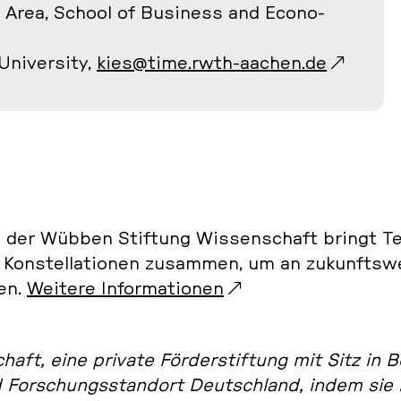
 Area, School of Busi­ness and Eco­no­
i­ver­si­ty,
kies@time.rwth-aachen.de
t der Wübben Stif­tung Wis­sen­schaft bringt Te
ren Kon­stel­la­tio­nen zu­sam­men, um an zu­kunfts­
ten.
Weitere In­for­ma­tio­nen
aft, eine private För­der­stif­tung mit Sitz in Be
 For­schungs­stand­ort Deutsch­land, indem sie 