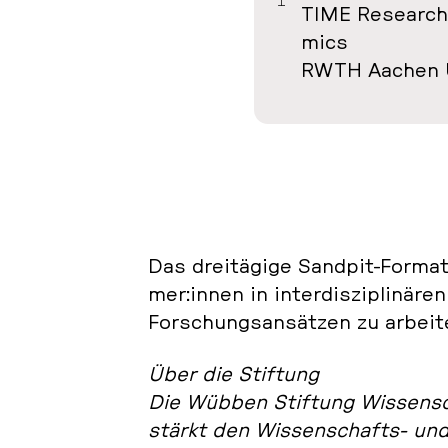
TIME Re­se­arch
mics
RWTH Aachen Un
Das drei­tä­gi­ge Sandpit-Forma
mer:innen in in­ter­dis­zi­pli­nä­
For­schungs­an­sät­zen zu ar­bei­
Über die Stif­tung
Die Wübben Stif­tung Wis­sen­sch
stärkt den Wis­sen­schafts- und