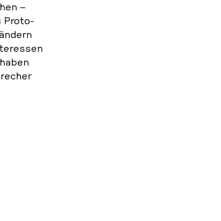
­hen –
 Pro­to­
Ländern
­ter­es­sen
­ha­ben
re­cher