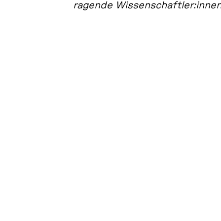
ra­gen­de Wis­sen­schaft­ler:innen 