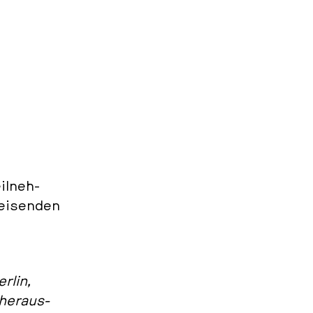
il­neh­
wei­sen­den
rlin,
her­aus­