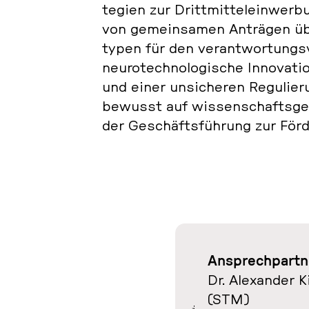
te­gi­en zur Dritt­mit­tel­ein­wer
von ge­mein­sa­men An­trä­gen über
ty­pen für den ver­ant­wor­tung
neu­ro­tech­no­lo­gi­sche In­no­va­
und einer un­si­che­ren Re­gu­lie
bewusst auf wis­sen­schafts­ge­t
der Ge­schäfts­füh­rung zur För­d
An­sprech­part­
Dr. Alex­an­der 
(STM)