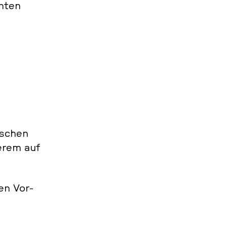
n­ten
i­schen
derem auf
en Vor­