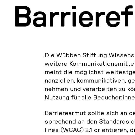
Bar­rie­re­
Die Wübben Stif­tung Wis­sen­s
weitere Kom­mu­ni­ka­ti­ons­mit­tel
meint die mög­lichst wei­test­ge­
nan­zi­el­len, kom­mu­ni­ka­ti­ven, 
neh­men und ver­ar­bei­ten zu kö
Nutzung für alle Be­su­cher:in
Bar­rie­re­ar­mut sollte sich an 
spre­chend an den Stan­dards de
li­nes (WCAG) 2.1 ori­en­tie­ren