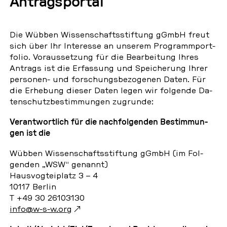
An­trag­spor­tal
Die Wübben Wis­sen­schafts­stif­tung gGmbH freut
sich über Ihr In­ter­es­se an unserem Pro­gramm­port­
fo­lio. Vor­aus­set­zung für die Be­ar­bei­tung Ihres
Antrags ist die Er­fas­sung und Spei­che­rung Ihrer
per­so­nen- und for­schungs­be­zo­ge­nen Daten. Für
die Er­he­bung dieser Daten legen wir fol­gen­de Da­
ten­schutz­be­stim­mun­gen zu­grun­de:
Ver­ant­wort­lich für die nach­fol­gen­den Be­stim­mun­
gen ist die
Wübben Wis­sen­schafts­stif­tung gGmbH (im Fol­
gen­den „WSW“ genannt)
Haus­vog­tei­platz 3 – 4
10117 Berlin
T +49 30 26103130
info@w-s-w.org