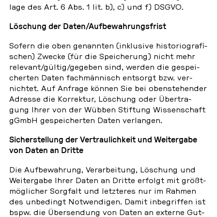
la­ge des Art. 6 Abs. 1 lit. b), c) und f) DSGVO.
Lö­schung der Daten/Auf­be­wah­rungs­frist
Sofern die oben ge­nann­ten (in­klu­si­ve his­to­rio­gra­fi­
schen) Zwecke (für die Spei­che­rung) nicht mehr
re­le­vant/gültig/gegeben sind, werden die ge­spei­
cher­ten Daten fach­män­nisch ent­sorgt bzw. ver­
nich­tet. Auf Anfrage können Sie bei oben­ste­hen­der
Adresse die Kor­rek­tur, Lö­schung oder Über­tra­
gung Ihrer von der Wübben Stif­tung Wis­sen­schaft
gGmbH ge­spei­cher­ten Daten ver­lan­gen.
Si­cher­stel­lung der Ver­trau­lich­keit und Wei­ter­ga­be
von Daten an Dritte
Die Auf­be­wah­rung, Ver­ar­bei­tung, Lö­schung und
Wei­ter­ga­be Ihrer Daten an Dritte erfolgt mit größt­
mög­li­cher Sorg­falt und letz­te­res nur im Rahmen
des un­be­dingt Not­wen­di­gen. Damit in­be­grif­fen ist
bspw. die Über­sen­dung von Daten an externe Gut­