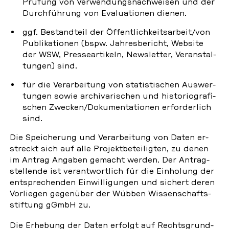
Prüfung von Ver­wen­dungs­nach­wei­sen und der
Durch­füh­rung von Eva­lua­tio­nen dienen.
ggf. Be­stand­teil der Öf­fent­lich­keits­ar­beit/von
Pu­bli­ka­tio­nen (bspw. Jah­res­be­richt, Website
der WSW, Pres­se­ar­ti­keln, News­let­ter, Ver­an­stal­
tun­gen) sind.
für die Ver­ar­bei­tung von sta­tis­ti­schen Aus­wer­
tun­gen sowie ar­chi­va­ri­schen und his­to­rio­gra­fi­
schen Zwecken/Do­ku­men­ta­tio­nen er­for­der­lich
sind.
Die Spei­che­rung und Ver­ar­bei­tung von Daten er­
streckt sich auf alle Pro­jekt­be­tei­lig­ten, zu denen
im Antrag Angaben gemacht werden. Der An­trag­
stel­len­de ist ver­ant­wort­lich für die Ein­ho­lung der
ent­spre­chen­den Ein­wil­li­gun­gen und sichert deren
Vor­lie­gen ge­gen­über der Wübben Wis­sen­schafts­
stif­tung gGmbH zu.
Die Er­he­bung der Daten erfolgt auf Rechts­grund­