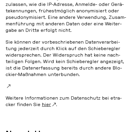
zu­las­sen, wie die IP-Adresse, Anmelde- oder Ge­rä­
te­ken­nun­gen, frü­hest­mög­lich an­ony­mi­siert oder
pseud­ony­mi­siert. Eine andere Ver­wen­dung, Zu­sam­
men­füh­rung mit anderen Daten oder eine Wei­ter­
ga­be an Dritte erfolgt nicht.
Sie können der vor­be­schrie­be­nen Da­ten­ver­ar­bei­
tung je­der­zeit durch Klick auf den Schie­be­reg­ler
wi­der­spre­chen. Der Wi­der­spruch hat keine nach­
tei­li­gen Folgen. Wird kein Schie­be­reg­ler an­ge­zeigt,
ist die Da­ten­er­fas­sung bereits durch andere Blo­
ckier-Maß­nah­men un­ter­bun­den.
Weitere In­for­ma­tio­nen zum Da­ten­schutz bei etra­
cker finden Sie
hier
.