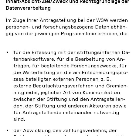
Inhalt/Absicht/Ziel/Zweck und Rechts­grund­la­ge der
Da­ten­ver­ar­bei­tung
Im Zuge Ihrer An­trag­stel­lung bei der WSW werden
per­so­nen- und for­schungs­be­zo­ge­ne Daten ab­hän­
gig von der je­wei­li­gen Pro­gramm­li­nie erhoben, die
für die Er­fas­sung mit der stif­tungs­in­ter­nen Da­
ten­bank­soft­ware, für die Be­ar­bei­tung von An­
trä­gen, für be­glei­ten­de For­schungs­zwe­cke, für
die Wei­ter­lei­tung an die am Ent­schei­dungs­pro­
zess be­tei­lig­ten ex­ter­nen Per­so­nen, z. B.
externe Be­gut­ach­tungs­ver­fah­ren und Gre­mi­en­
mit­glie­der, jeg­li­cher Art von Kom­mu­ni­ka­ti­on
zwi­schen der Stif­tung und den An­trag­stel­len­
den, der Stif­tung und anderen Ak­teu­ren sowie
für An­trag­stel­len­de mit­ein­an­der not­wen­dig
sind.
der Ab­wick­lung des Zah­lungs­ver­kehrs, der