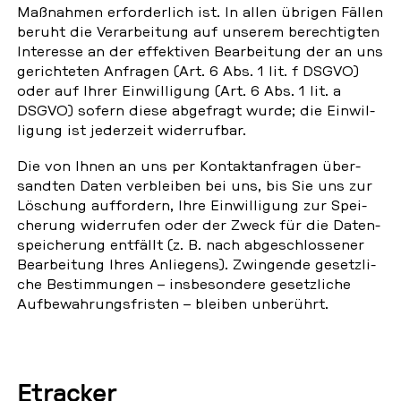
Maß­nah­men er­for­der­lich ist. In allen übrigen Fällen
beruht die Ver­ar­bei­tung auf unserem be­rech­tig­ten
In­ter­es­se an der ef­fek­ti­ven Be­ar­bei­tung der an uns
ge­rich­te­ten An­fra­gen (Art. 6 Abs. 1 lit. f DSGVO)
oder auf Ihrer Ein­wil­li­gung (Art. 6 Abs. 1 lit. a
DSGVO) sofern diese ab­ge­fragt wurde; die Ein­wil­
li­gung ist je­der­zeit wi­der­ruf­bar.
Die von Ihnen an uns per Kon­takt­an­fra­gen über­
sand­ten Daten ver­blei­ben bei uns, bis Sie uns zur
Lö­schung auf­for­dern, Ihre Ein­wil­li­gung zur Spei­
che­rung wi­der­ru­fen oder der Zweck für die Da­ten­
spei­che­rung ent­fällt (z. B. nach ab­ge­schlos­se­ner
Be­ar­bei­tung Ihres An­lie­gens). Zwin­gen­de ge­setz­li­
che Be­stim­mun­gen – ins­be­son­de­re ge­setz­li­che
Auf­be­wah­rungs­fris­ten – bleiben un­be­rührt.
Etra­cker