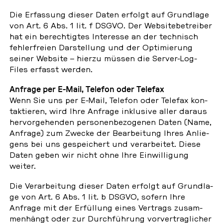
Die Er­fas­sung dieser Daten erfolgt auf Grund­la­ge
von Art. 6 Abs. 1 lit. f DSGVO. Der Web­site­be­trei­ber
hat ein be­rech­tig­tes In­ter­es­se an der tech­nisch
feh­ler­frei­en Dar­stel­lung und der Op­ti­mie­rung
seiner Website – hierzu müssen die Server-Log-
Files erfasst werden.
Anfrage per E-Mail, Telefon oder Telefax
Wenn Sie uns per E-Mail, Telefon oder Telefax kon­
tak­tie­ren, wird Ihre Anfrage in­klu­si­ve aller daraus
her­vor­ge­hen­den per­so­nen­be­zo­ge­nen Daten (Name,
Anfrage) zum Zwecke der Be­ar­bei­tung Ihres An­lie­
gens bei uns ge­spei­chert und ver­ar­bei­tet. Diese
Daten geben wir nicht ohne Ihre Ein­wil­li­gung
weiter.
Die Ver­ar­bei­tung dieser Daten erfolgt auf Grund­la­
ge von Art. 6 Abs. 1 lit. b DSGVO, sofern Ihre
Anfrage mit der Er­fül­lung eines Ver­trags zu­sam­
men­hängt oder zur Durch­füh­rung vor­ver­trag­li­cher