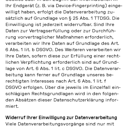
Ihr End­ge­rät (z. B. via Device-Fin­ger­prin­ting) ein­ge­
wil­ligt haben, erfolgt die Da­ten­ver­ar­bei­tung zu­
sätz­lich auf Grund­la­ge von § 25 Abs. 1 TTDSG. Die
Ein­wil­li­gung ist je­der­zeit wi­der­ruf­bar. Sind Ihre
Daten zur Ver­trags­er­fül­lung oder zur Durch­füh­
rung vor­ver­trag­li­cher Maß­nah­men er­for­der­lich,
ver­ar­bei­ten wir Ihre Daten auf Grund­la­ge des Art.
6 Abs. 1 lit. b DSGVO. Des Wei­te­ren ver­ar­bei­ten wir
Ihre Daten, sofern diese zur Er­fül­lung einer recht­
li­chen Ver­pflich­tung er­for­der­lich sind auf Grund­
la­ge von Art. 6 Abs. 1 lit. c DSGVO. Die Da­ten­ver­ar­
bei­tung kann ferner auf Grund­la­ge unseres be­
rech­tig­ten In­ter­es­ses nach Art. 6 Abs. 1 lit. f
DSGVO er­fol­gen. Über die jeweils im Ein­zel­fall ein­
schlä­gi­gen Rechts­grund­la­gen wird in den fol­gen­
den Ab­sät­zen dieser Da­ten­schutz­er­klä­rung in­for­
miert.
Wi­der­ruf Ihrer Ein­wil­li­gung zur Da­ten­ver­ar­bei­tung
Viele Da­ten­ver­ar­bei­tungs­vor­gän­ge sind nur mit