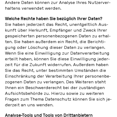
Andere Daten können zur Analyse Ihres Nut­zer­ver­
hal­tens ver­wen­det werden.
Welche Rechte haben Sie be­züg­lich Ihrer Daten?
Sie haben je­der­zeit das Recht, un­ent­gelt­lich Aus­
kunft über Her­kunft, Emp­fän­ger und Zweck Ihrer
ge­spei­cher­ten per­so­nen­be­zo­ge­nen Daten zu er­hal­
ten. Sie haben au­ßer­dem ein Recht, die Be­rich­ti­
gung oder Lö­schung dieser Daten zu ver­lan­gen.
Wenn Sie eine Ein­wil­li­gung zur Da­ten­ver­ar­bei­tung
erteilt haben, können Sie diese Ein­wil­li­gung je­der­
zeit für die Zukunft wi­der­ru­fen. Au­ßer­dem haben
Sie das Recht, unter be­stimm­ten Um­stän­den die
Ein­schrän­kung der Ver­ar­bei­tung Ihrer per­so­nen­be­
zo­ge­nen Daten zu ver­lan­gen. Des Wei­te­ren steht
Ihnen ein Be­schwer­de­recht bei der zu­stän­di­gen
Auf­sichts­be­hör­de zu. Hierzu sowie zu wei­te­ren
Fragen zum Thema Da­ten­schutz können Sie sich je­
der­zeit an uns wenden.
Analyse-Tools und Tools von Dritt­an­bie­tern