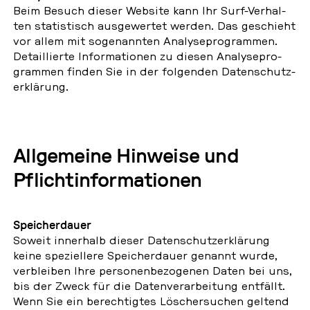
Beim Besuch dieser Website kann Ihr Surf-Ver­hal­
ten sta­tis­tisch aus­ge­wer­tet werden. Das ge­schieht
vor allem mit so­ge­nann­ten Ana­ly­se­pro­gram­men.
De­tail­lier­te In­for­ma­tio­nen zu diesen Ana­ly­se­pro­
gram­men finden Sie in der fol­gen­den Da­ten­schutz­
er­klä­rung.
All­ge­mei­ne Hin­wei­se und
Pflicht­in­for­ma­tio­nen
Spei­cher­dau­er
Soweit in­ner­halb dieser Da­ten­schutz­er­klä­rung
keine spe­zi­el­le­re Spei­cher­dau­er genannt wurde,
ver­blei­ben Ihre per­so­nen­be­zo­ge­nen Daten bei uns,
bis der Zweck für die Da­ten­ver­ar­bei­tung ent­fällt.
Wenn Sie ein be­rech­tig­tes Lö­schersu­chen geltend