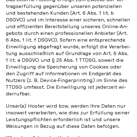
trags­er­fül­lung ge­gen­über unseren po­ten­zi­el­len
und be­stehen­den Kunden (Art. 6 Abs. 1 lit. b
DSGVO) und im In­ter­es­se einer si­che­ren, schnel­len
und ef­fi­zi­en­ten Be­reit­stel­lung unseres Online-An­
ge­bots durch einen pro­fes­sio­nel­len An­bie­ter (Art.
6 Abs. 1 lit. f DSGVO). Sofern eine ent­spre­chen­de
Ein­wil­li­gung ab­ge­fragt wurde, erfolgt die Ver­ar­bei­
tung aus­schließ­lich auf Grund­la­ge von Art. 6 Abs.
1 lit. a DSGVO und § 25 Abs. 1 TTDSG, soweit die
Ein­wil­li­gung die Spei­che­rung von Cookies oder
den Zugriff auf In­for­ma­tio­nen im End­ge­rät des
Nutzers (z. B. Device-Fin­ger­prin­ting) im Sinne des
TTDSG umfasst. Die Ein­wil­li­gung ist je­der­zeit wi­
der­ruf­bar.
Unser(e) Hoster wird bzw. werden Ihre Daten nur
in­so­weit ver­ar­bei­ten, wie dies zur Er­fül­lung seiner
Leis­tungs­pflich­ten er­for­der­lich ist und unsere
Wei­sun­gen in Bezug auf diese Daten be­fol­gen.