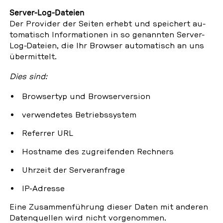
Server-Log-Dateien
Der Pro­vi­der der Seiten erhebt und spei­chert au­
to­ma­tisch In­for­ma­tio­nen in so ge­nann­ten Server-
Log-Dateien, die Ihr Browser au­to­ma­tisch an uns
über­mit­telt.
Dies sind:
Brow­ser­typ und Brow­ser­ver­si­on
ver­wen­de­tes Be­triebs­sys­tem
Re­fer­rer URL
Host­na­me des zu­grei­fen­den Rech­ners
Uhrzeit der Ser­ver­an­fra­ge
IP-Adresse
Eine Zu­sam­men­füh­rung dieser Daten mit anderen
Da­ten­quel­len wird nicht vor­ge­nom­men.