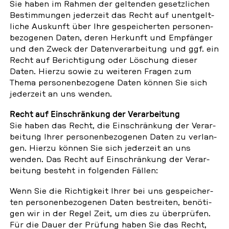
Sie haben im Rahmen der gel­ten­den ge­setz­li­chen
Be­stim­mun­gen je­der­zeit das Recht auf un­ent­gelt­
li­che Aus­kunft über Ihre ge­spei­cher­ten per­so­nen­
be­zo­ge­nen Daten, deren Her­kunft und Emp­fän­ger
und den Zweck der Da­ten­ver­ar­bei­tung und ggf. ein
Recht auf Be­rich­ti­gung oder Lö­schung dieser
Daten. Hierzu sowie zu wei­te­ren Fragen zum
Thema per­so­nen­be­zo­ge­ne Daten können Sie sich
je­der­zeit an uns wenden.
Recht auf Ein­schrän­kung der Ver­ar­bei­tung
Sie haben das Recht, die Ein­schrän­kung der Ver­ar­
bei­tung Ihrer per­so­nen­be­zo­ge­nen Daten zu ver­lan­
gen. Hierzu können Sie sich je­der­zeit an uns
wenden. Das Recht auf Ein­schrän­kung der Ver­ar­
bei­tung besteht in fol­gen­den Fällen:
Wenn Sie die Rich­tig­keit Ihrer bei uns ge­spei­cher­
ten per­so­nen­be­zo­ge­nen Daten be­strei­ten, be­nö­ti­
gen wir in der Regel Zeit, um dies zu über­prü­fen.
Für die Dauer der Prüfung haben Sie das Recht,