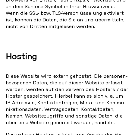
an dem Schloss-Symbol in Ihrer Brow­ser­zei­le.
Wenn die SSL- bzw. TLS-Ver­schlüs­se­lung ak­ti­viert
ist, können die Daten, die Sie an uns über­mit­teln,
nicht von Dritten mit­ge­le­sen werden.
Hosting
Diese Website wird extern ge­hos­tet. Die per­so­nen­
be­zo­ge­nen Daten, die auf dieser Website erfasst
werden, werden auf den Servern des Hosters / der
Hoster ge­spei­chert. Hierbei kann es sich v. a. um
IP-Adres­sen, Kon­takt­an­fra­gen, Meta- und Kom­mu­
ni­ka­ti­ons­da­ten, Ver­trags­da­ten, Kon­takt­da­ten,
Namen, Web­site­zu­grif­fe und sons­ti­ge Daten, die
über eine Website ge­ne­riert werden, handeln.
Das externe Hosting erfolgt zum Zwecke der Ver­