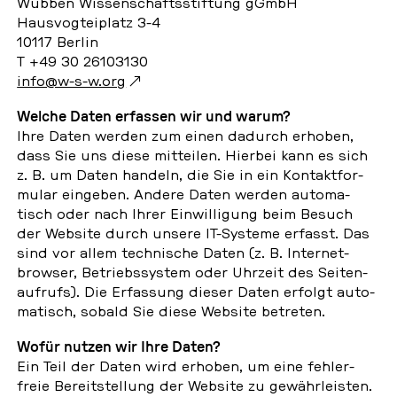
Wübben Wis­sen­schafts­stif­tung gGmbH
Haus­vog­tei­platz 3-4
10117 Berlin
T +49 30 26103130
info@w-s-w.org
Welche Daten er­fas­sen wir und warum?
Ihre Daten werden zum einen dadurch erhoben,
dass Sie uns diese mit­tei­len. Hierbei kann es sich
z. B. um Daten handeln, die Sie in ein Kon­takt­for­
mu­lar ein­ge­ben. Andere Daten werden au­to­ma­
tisch oder nach Ihrer Ein­wil­li­gung beim Besuch
der Website durch unsere IT-Systeme erfasst. Das
sind vor allem tech­ni­sche Daten (z. B. In­ter­net­
brow­ser, Be­triebs­sys­tem oder Uhrzeit des Sei­ten­
auf­rufs). Die Er­fas­sung dieser Daten erfolgt au­to­
ma­tisch, sobald Sie diese Website be­tre­ten.
Wofür nutzen wir Ihre Daten?
Ein Teil der Daten wird erhoben, um eine feh­ler­
freie Be­reit­stel­lung der Website zu ge­währ­leis­ten.