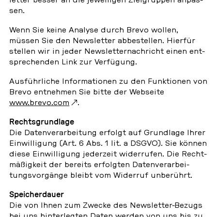
sen.
Wenn Sie keine Analyse durch Brevo wollen,
müssen Sie den News­let­ter ab­be­stel­len. Hierfür
stellen wir in jeder News­let­ter­nach­richt einen ent­
spre­chen­den Link zur Ver­fü­gung.
Aus­führ­li­che In­for­ma­tio­nen zu den Funk­tio­nen von
Brevo ent­neh­men Sie bitte der Web­sei­te
www.brevo.com
.
Rechts­grund­la­ge
Die Da­ten­ver­ar­bei­tung erfolgt auf Grund­la­ge Ihrer
Ein­wil­li­gung (Art. 6 Abs. 1 lit. a DSGVO). Sie können
diese Ein­wil­li­gung je­der­zeit wi­der­ru­fen. Die Recht­
mä­ßig­keit der bereits er­folg­ten Da­ten­ver­ar­bei­
tungs­vor­gän­ge bleibt vom Wi­der­ruf un­be­rührt.
Spei­cher­dau­er
Die von Ihnen zum Zwecke des News­let­ter-Bezugs
bei uns hin­ter­leg­ten Daten werden von uns bis zu