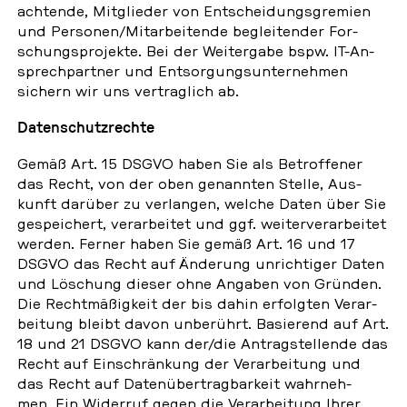
ach­ten­de, Mit­glie­der von Ent­schei­dungs­gre­mi­en
und Per­so­nen/Mit­ar­bei­ten­de be­glei­ten­der For­
schungs­pro­jek­te. Bei der Wei­ter­ga­be bspw. IT-An­
sprech­part­ner und Ent­sor­gungs­un­ter­neh­men
sichern wir uns ver­trag­lich ab.
Da­ten­schutz­rech­te
Gemäß Art. 15 DSGVO haben Sie als Be­trof­fe­ner
das Recht, von der oben ge­nann­ten Stelle, Aus­
kunft darüber zu ver­lan­gen, welche Daten über Sie
ge­spei­chert, ver­ar­bei­tet und ggf. wei­ter­ver­ar­bei­tet
werden. Ferner haben Sie gemäß Art. 16 und 17
DSGVO das Recht auf Än­de­rung un­rich­ti­ger Daten
und Lö­schung dieser ohne Angaben von Gründen.
Die Recht­mä­ßig­keit der bis dahin er­folg­ten Ver­ar­
bei­tung bleibt davon un­be­rührt. Ba­sie­rend auf Art.
18 und 21 DSGVO kann der/die An­trag­stel­len­de das
Recht auf Ein­schrän­kung der Ver­ar­bei­tung und
das Recht auf Da­ten­über­trag­bar­keit wahr­neh­
men. Ein Wi­der­ruf gegen die Ver­ar­bei­tung Ihrer