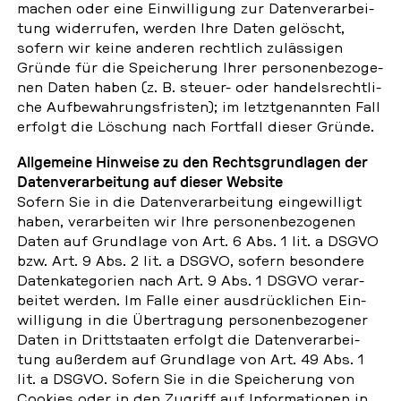
machen oder eine Ein­wil­li­gung zur Da­ten­ver­ar­bei­
tung wi­der­ru­fen, werden Ihre Daten ge­löscht,
sofern wir keine anderen recht­lich zu­läs­si­gen
Gründe für die Spei­che­rung Ihrer per­so­nen­be­zo­ge­
nen Daten haben (z. B. steuer- oder han­dels­recht­li­
che Auf­be­wah­rungs­fris­ten); im letzt­ge­nann­ten Fall
erfolgt die Lö­schung nach Fort­fall dieser Gründe.
All­ge­mei­ne Hin­wei­se zu den Rechts­grund­la­gen der
Da­ten­ver­ar­bei­tung auf dieser Website
Sofern Sie in die Da­ten­ver­ar­bei­tung ein­ge­wil­ligt
haben, ver­ar­bei­ten wir Ihre per­so­nen­be­zo­ge­nen
Daten auf Grund­la­ge von Art. 6 Abs. 1 lit. a DSGVO
bzw. Art. 9 Abs. 2 lit. a DSGVO, sofern be­son­de­re
Da­ten­ka­te­go­ri­en nach Art. 9 Abs. 1 DSGVO ver­ar­
bei­tet werden. Im Falle einer aus­drück­li­chen Ein­
wil­li­gung in die Über­tra­gung per­so­nen­be­zo­ge­ner
Daten in Dritt­staa­ten erfolgt die Da­ten­ver­ar­bei­
tung au­ßer­dem auf Grund­la­ge von Art. 49 Abs. 1
lit. a DSGVO. Sofern Sie in die Spei­che­rung von
Cookies oder in den Zugriff auf In­for­ma­tio­nen in