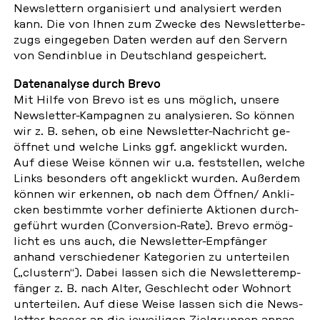
News­let­tern or­ga­ni­siert und ana­ly­siert werden
kann. Die von Ihnen zum Zwecke des News­let­ter­be­
zugs ein­ge­ge­ben Daten werden auf den Servern
von Sen­din­blue in Deutsch­land ge­spei­chert.
Da­ten­ana­ly­se durch Brevo
Mit Hilfe von Brevo ist es uns möglich, unsere
News­let­ter-Kam­pa­gnen zu ana­ly­sie­ren. So können
wir z. B. sehen, ob eine News­let­ter-Nach­richt ge­
öff­net und welche Links ggf. an­ge­klickt wurden.
Auf diese Weise können wir u.a. fest­stel­len, welche
Links be­son­ders oft an­ge­klickt wurden. Au­ßer­dem
können wir er­ken­nen, ob nach dem Öffnen/ An­kli­
cken be­stimm­te vorher de­fi­nier­te Ak­tio­nen durch­
ge­führt wurden (Con­ver­si­on-Rate). Brevo er­mög­
licht es uns auch, die News­let­ter-Emp­fän­ger
anhand ver­schie­de­ner Ka­te­go­ri­en zu un­ter­tei­len
(„clus­tern“). Dabei lassen sich die News­let­ter­emp­
fän­ger z. B. nach Alter, Ge­schlecht oder Wohnort
un­ter­tei­len. Auf diese Weise lassen sich die News­
let­ter besser an die je­wei­li­gen Ziel­grup­pen an­pas­