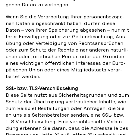
ge­nen Daten zu ver­lan­gen.
Wenn Sie die Ver­ar­bei­tung Ihrer per­so­nen­be­zo­ge­
nen Daten ein­ge­schränkt haben, dürfen diese
Daten – von ihrer Spei­che­rung ab­ge­se­hen – nur mit
Ihrer Ein­wil­li­gung oder zur Gel­tend­ma­chung, Aus­
übung oder Ver­tei­di­gung von Rechts­an­sprü­chen
oder zum Schutz der Rechte einer anderen na­tür­li­
chen oder ju­ris­ti­schen Person oder aus Gründen
eines wich­ti­gen öf­fent­li­chen In­ter­es­ses der Eu­ro­
päi­schen Union oder eines Mit­glied­staats ver­ar­
bei­tet werden.
SSL- bzw. TLS-Ver­schlüs­se­lung
Diese Seite nutzt aus Si­cher­heits­grün­den und zum
Schutz der Über­tra­gung ver­trau­li­cher Inhalte, wie
zum Bei­spiel Be­stel­lun­gen oder An­fra­gen, die Sie
an uns als Sei­ten­be­trei­ber senden, eine SSL- bzw.
TLS-Ver­schlüs­se­lung. Eine ver­schlüs­sel­te Ver­bin­
dung er­ken­nen Sie daran, dass die Adress­zei­le des
Brow­sers von „http://“ auf „https://“ wech­selt und