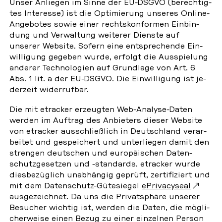
Unser An­lie­gen im Sinne der EU-DSGVO (be­rech­tig­
tes In­ter­es­se) ist die Op­ti­mie­rung unseres Online-
An­ge­bo­tes sowie einer rechts­kon­for­men Ein­bin­
dung und Ver­wal­tung wei­te­rer Dienste auf
unserer Website. Sofern eine ent­spre­chen­de Ein­
wil­li­gung gegeben wurde, erfolgt die Aus­spie­lung
anderer Tech­no­lo­gi­en auf Grund­la­ge von Art. 6
Abs. 1 lit. a der EU-DSGVO. Die Ein­wil­li­gung ist je­
der­zeit wi­der­ruf­bar.
Die mit etra­cker er­zeug­ten Web-Analyse-Daten
werden im Auftrag des An­bie­ters dieser Website
von etra­cker aus­schließ­lich in Deutsch­land ver­ar­
bei­tet und ge­spei­chert und un­ter­lie­gen damit den
stren­gen deut­schen und eu­ro­päi­schen Da­ten­
schutz­ge­set­zen und -stan­dards. etra­cker wurde
dies­be­züg­lich un­ab­hän­gig geprüft, zer­ti­fi­ziert und
mit dem Da­ten­schutz-Gü­te­sie­gel
ePri­va­cy­se­al
aus­ge­zeich­net. Da uns die Pri­vat­sphä­re unserer
Be­su­cher wichtig ist, werden die Daten, die mög­li­
cher­wei­se einen Bezug zu einer ein­zel­nen Person