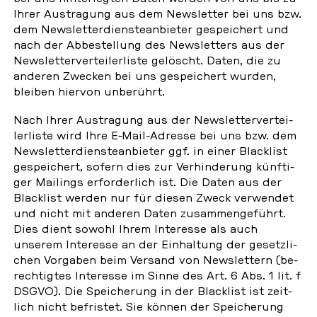
Ihrer Aus­tra­gung aus dem News­let­ter bei uns bzw.
dem News­let­ter­diens­te­an­bie­ter ge­spei­chert und
nach der Ab­be­stel­lung des News­let­ters aus der
News­let­ter­ver­tei­ler­lis­te ge­löscht. Daten, die zu
anderen Zwecken bei uns ge­spei­chert wurden,
bleiben hiervon un­be­rührt.
Nach Ihrer Aus­tra­gung aus der News­let­ter­ver­tei­
ler­lis­te wird Ihre E-Mail-Adresse bei uns bzw. dem
News­let­ter­diens­te­an­bie­ter ggf. in einer Black­list
ge­spei­chert, sofern dies zur Ver­hin­de­rung künf­ti­
ger Mai­lings er­for­der­lich ist. Die Daten aus der
Black­list werden nur für diesen Zweck ver­wen­det
und nicht mit anderen Daten zu­sam­men­ge­führt.
Dies dient sowohl Ihrem In­ter­es­se als auch
unserem In­ter­es­se an der Ein­hal­tung der ge­setz­li­
chen Vor­ga­ben beim Versand von News­let­tern (be­
rech­tig­tes In­ter­es­se im Sinne des Art. 6 Abs. 1 lit. f
DSGVO). Die Spei­che­rung in der Black­list ist zeit­
lich nicht be­fris­tet. Sie können der Spei­che­rung