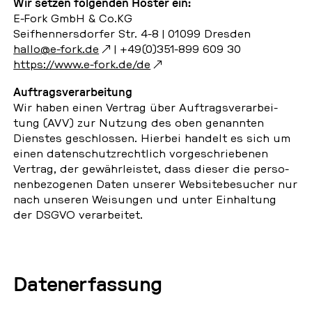
Wir setzen fol­gen­den Hoster ein:
E-Fork GmbH & Co.KG
Seif­hen­ners­dor­fer Str. 4-8 | 01099 Dresden
hallo@e-fork.de
| +49(0)351-899 609 30
https://www.e-fork.de/de
Auf­trags­ver­ar­bei­tung
Wir haben einen Vertrag über Auf­trags­ver­ar­bei­
tung (AVV) zur Nutzung des oben ge­nann­ten
Diens­tes ge­schlos­sen. Hierbei handelt es sich um
einen da­ten­schutz­recht­lich vor­ge­schrie­be­nen
Vertrag, der ge­währ­leis­tet, dass dieser die per­so­
nen­be­zo­ge­nen Daten unserer Web­site­be­su­cher nur
nach unseren Wei­sun­gen und unter Ein­hal­tung
der DSGVO ver­ar­bei­tet.
Da­ten­er­fas­sung