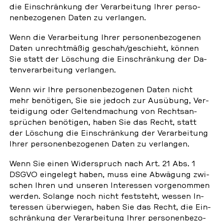
die Ein­schrän­kung der Ver­ar­bei­tung Ihrer per­so­
nen­be­zo­ge­nen Daten zu ver­lan­gen.
Wenn die Ver­ar­bei­tung Ihrer per­so­nen­be­zo­ge­nen
Daten un­recht­mä­ßig geschah/ge­schieht, können
Sie statt der Lö­schung die Ein­schrän­kung der Da­
ten­ver­ar­bei­tung ver­lan­gen.
Wenn wir Ihre per­so­nen­be­zo­ge­nen Daten nicht
mehr be­nö­ti­gen, Sie sie jedoch zur Aus­übung, Ver­
tei­di­gung oder Gel­tend­ma­chung von Rechts­an­
sprü­chen be­nö­ti­gen, haben Sie das Recht, statt
der Lö­schung die Ein­schrän­kung der Ver­ar­bei­tung
Ihrer per­so­nen­be­zo­ge­nen Daten zu ver­lan­gen.
Wenn Sie einen Wi­der­spruch nach Art. 21 Abs. 1
DSGVO ein­ge­legt haben, muss eine Ab­wä­gung zwi­
schen Ihren und unseren In­ter­es­sen vor­ge­nom­men
werden. Solange noch nicht fest­steht, wessen In­
ter­es­sen über­wie­gen, haben Sie das Recht, die Ein­
schrän­kung der Ver­ar­bei­tung Ihrer per­so­nen­be­zo­