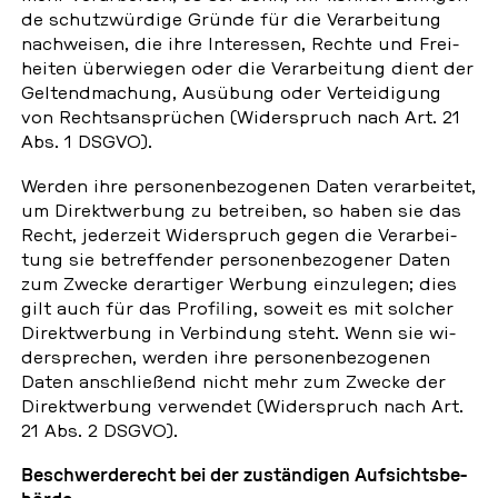
de schutz­wür­di­ge Gründe für die Ver­ar­bei­tung
nach­wei­sen, die ihre In­ter­es­sen, Rechte und Frei­
hei­ten über­wie­gen oder die Ver­ar­bei­tung dient der
Gel­tend­ma­chung, Aus­übung oder Ver­tei­di­gung
von Rechts­an­sprü­chen (Wi­der­spruch nach Art. 21
Abs. 1 DSGVO).
Werden ihre per­so­nen­be­zo­ge­nen Daten ver­ar­bei­tet,
um Di­rekt­wer­bung zu be­trei­ben, so haben sie das
Recht, je­der­zeit Wi­der­spruch gegen die Ver­ar­bei­
tung sie be­tref­fen­der per­so­nen­be­zo­ge­ner Daten
zum Zwecke der­ar­ti­ger Werbung ein­zu­le­gen; dies
gilt auch für das Pro­filing, soweit es mit solcher
Di­rekt­wer­bung in Ver­bin­dung steht. Wenn sie wi­
der­spre­chen, werden ihre per­so­nen­be­zo­ge­nen
Daten an­schlie­ßend nicht mehr zum Zwecke der
Di­rekt­wer­bung ver­wen­det (Wi­der­spruch nach Art.
21 Abs. 2 DSGVO).
Be­schwer­de­recht bei der zu­stän­di­gen Auf­sichts­be­