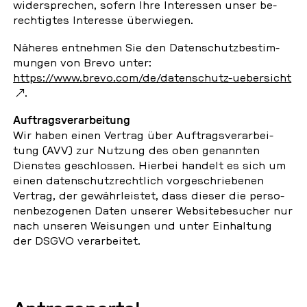
wi­der­spre­chen, sofern Ihre In­ter­es­sen unser be­
rech­tig­tes In­ter­es­se über­wie­gen.
Näheres ent­neh­men Sie den Da­ten­schutz­be­stim­
mun­gen von Brevo unter:
https://www.brevo.com/de/da­ten­schutz-ue­ber­sicht
.
Auf­trags­ver­ar­bei­tung
Wir haben einen Vertrag über Auf­trags­ver­ar­bei­
tung (AVV) zur Nutzung des oben ge­nann­ten
Diens­tes ge­schlos­sen. Hierbei handelt es sich um
einen da­ten­schutz­recht­lich vor­ge­schrie­be­nen
Vertrag, der ge­währ­leis­tet, dass dieser die per­so­
nen­be­zo­ge­nen Daten unserer Web­site­be­su­cher nur
nach unseren Wei­sun­gen und unter Ein­hal­tung
der DSGVO ver­ar­bei­tet.