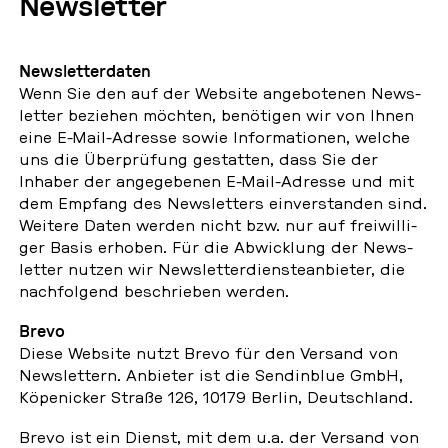
News­let­ter
News­let­ter­da­ten
Wenn Sie den auf der Website an­ge­bo­te­nen News­
let­ter be­zie­hen möchten, be­nö­ti­gen wir von Ihnen
eine E-Mail-Adresse sowie In­for­ma­tio­nen, welche
uns die Über­prü­fung ge­stat­ten, dass Sie der
Inhaber der an­ge­ge­be­nen E-Mail-Adresse und mit
dem Empfang des News­let­ters ein­ver­stan­den sind.
Weitere Daten werden nicht bzw. nur auf frei­wil­li­
ger Basis erhoben. Für die Ab­wick­lung der News­
let­ter nutzen wir News­let­ter­diens­te­an­bie­ter, die
nach­fol­gend be­schrie­ben werden.
Brevo
Diese Website nutzt Brevo für den Versand von
News­let­tern. An­bie­ter ist die Sen­din­blue GmbH,
Kö­pe­ni­cker Straße 126, 10179 Berlin, Deutsch­land.
Brevo ist ein Dienst, mit dem u.a. der Versand von