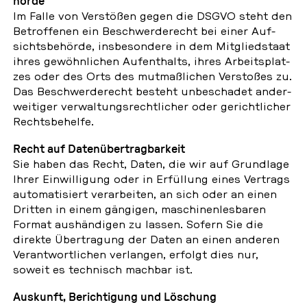
hör­de
Im Falle von Ver­stö­ßen gegen die DSGVO steht den
Be­trof­fe­nen ein Be­schwer­de­recht bei einer Auf­
sichts­be­hör­de, ins­be­son­de­re in dem Mit­glied­staat
ihres ge­wöhn­li­chen Auf­ent­halts, ihres Ar­beits­plat­
zes oder des Orts des mut­maß­li­chen Ver­sto­ßes zu.
Das Be­schwer­de­recht besteht un­be­scha­det an­der­
wei­ti­ger ver­wal­tungs­recht­li­cher oder ge­richt­li­cher
Rechts­be­hel­fe.
Recht auf Da­ten­über­trag­bar­keit
Sie haben das Recht, Daten, die wir auf Grund­la­ge
Ihrer Ein­wil­li­gung oder in Er­fül­lung eines Ver­trags
au­to­ma­ti­siert ver­ar­bei­ten, an sich oder an einen
Dritten in einem gän­gi­gen, ma­schi­nen­les­ba­ren
Format aus­hän­di­gen zu lassen. Sofern Sie die
direkte Über­tra­gung der Daten an einen anderen
Ver­ant­wort­li­chen ver­lan­gen, erfolgt dies nur,
soweit es tech­nisch machbar ist.
Aus­kunft, Be­rich­ti­gung und Lö­schung