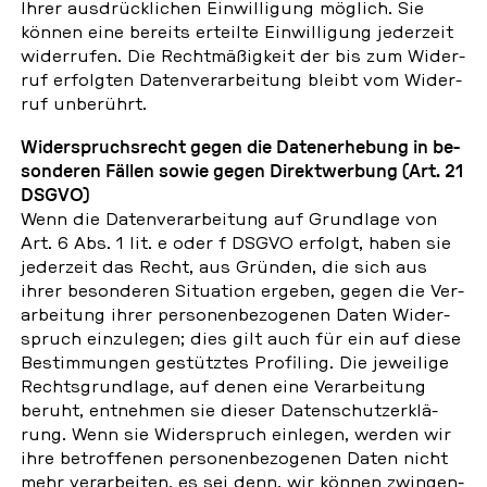
Ihrer aus­drück­li­chen Ein­wil­li­gung möglich. Sie
können eine bereits er­teil­te Ein­wil­li­gung je­der­zeit
wi­der­ru­fen. Die Recht­mä­ßig­keit der bis zum Wi­der­
ruf er­folg­ten Da­ten­ver­ar­bei­tung bleibt vom Wi­der­
ruf un­be­rührt.
Wi­der­spruchs­recht gegen die Da­ten­er­he­bung in be­
son­de­ren Fällen sowie gegen Di­rekt­wer­bung (Art. 21
DSGVO)
Wenn die Da­ten­ver­ar­bei­tung auf Grund­la­ge von
Art. 6 Abs. 1 lit. e oder f DSGVO erfolgt, haben sie
je­der­zeit das Recht, aus Gründen, die sich aus
ihrer be­son­de­ren Si­tua­ti­on ergeben, gegen die Ver­
ar­bei­tung ihrer per­so­nen­be­zo­ge­nen Daten Wi­der­
spruch ein­zu­le­gen; dies gilt auch für ein auf diese
Be­stim­mun­gen ge­stütz­tes Pro­filing. Die je­wei­li­ge
Rechts­grund­la­ge, auf denen eine Ver­ar­bei­tung
beruht, ent­neh­men sie dieser Da­ten­schutz­er­klä­
rung. Wenn sie Wi­der­spruch ein­le­gen, werden wir
ihre be­trof­fe­nen per­so­nen­be­zo­ge­nen Daten nicht
mehr ver­ar­bei­ten, es sei denn, wir können zwin­gen­