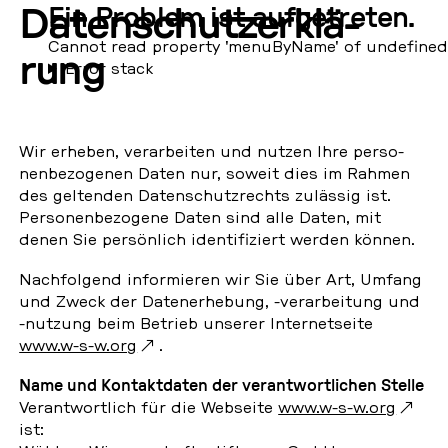
Da­ten­schutz­er­klä­
Ein Problem ist aufgetreten.
Cannot read property 'menuByName' of undefined
rung
Error stack
Wir erheben, ver­ar­bei­ten und nutzen Ihre per­so­
nen­be­zo­ge­nen Daten nur, soweit dies im Rahmen
des gel­ten­den Da­ten­schutz­rechts zu­läs­sig ist.
Per­so­nen­be­zo­ge­ne Daten sind alle Daten, mit
denen Sie per­sön­lich iden­ti­fi­ziert werden können.
Nach­fol­gend in­for­mie­ren wir Sie über Art, Umfang
und Zweck der Da­ten­er­he­bung, -ver­ar­bei­tung und
-nutzung beim Betrieb unserer In­ter­net­sei­te
www.w-s-w.org
.
Name und Kon­takt­da­ten der ver­ant­wort­li­chen Stelle
Ver­ant­wort­lich für die Web­sei­te
www.w-s-w.org
ist: