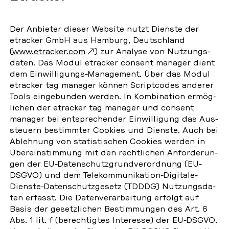
Der An­bie­ter dieser Website nutzt Dienste der
etra­cker GmbH aus Hamburg, Deutsch­land
(
www.etra­cker.com
) zur Analyse von Nut­zungs­
da­ten. Das Modul etra­cker consent manager dient
dem Ein­wil­li­gungs-Ma­nage­ment. Über das Modul
etra­cker tag manager können Script­codes anderer
Tools ein­ge­bun­den werden. In Kom­bi­na­ti­on er­mög­
li­chen der etra­cker tag manager und consent
manager bei ent­spre­chen­der Ein­wil­li­gung das Aus­
steu­ern be­stimm­ter Cookies und Dienste. Auch bei
Ab­leh­nung von sta­tis­ti­schen Cookies werden in
Über­ein­stim­mung mit den recht­li­chen An­for­de­run­
gen der EU-Da­ten­schutz­grund­ver­ord­nung (EU-
DSGVO) und dem Te­le­kom­mu­ni­ka­ti­on-Di­gi­ta­le-
Dienste-Da­ten­schutz­ge­setz (TDDDG) Nut­zungs­da­
ten erfasst. Die Da­ten­ver­ar­bei­tung erfolgt auf
Basis der ge­setz­li­chen Be­stim­mun­gen des Art. 6
Abs. 1 lit. f (be­rech­tig­tes In­ter­es­se) der EU-DSGVO.